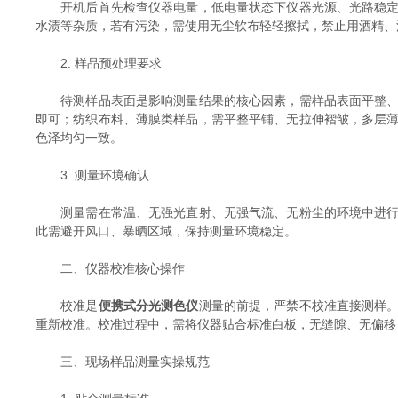
开机后首先检查仪器电量，低电量状态下仪器光源、光路稳定性
水渍等杂质，若有污染，需使用无尘软布轻轻擦拭，禁止用酒精、
2. 样品预处理要求
待测样品表面是影响测量结果的核心因素，需样品表面平整、干
即可；纺织布料、薄膜类样品，需平整平铺、无拉伸褶皱，多层
色泽均匀一致。
3. 测量环境确认
测量需在常温、无强光直射、无强气流、无粉尘的环境中进行。
此需避开风口、暴晒区域，保持测量环境稳定。
二、仪器校准核心操作
校准是
便携式分光测色仪
测量的前提，严禁不校准直接测样
重新校准。校准过程中，需将仪器贴合标准白板，无缝隙、无偏移
三、现场样品测量实操规范