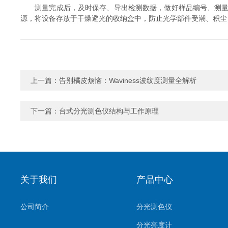
测量完成后，及时保存、导出检测数据，做好样品编号、测量时
源，将设备存放于干燥避光的收纳盒中，防止光学部件受潮、积尘
上一篇：
告别橘皮烦恼：Waviness波纹度测量全解析
下一篇：
台式分光测色仪结构与工作原理
关于我们
产品中心
公司简介
分光测色仪
分光亮度计