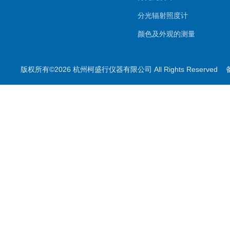
分光辐射照度计
颜色及外观的测量
照明及显示的测量
版权所有©2026 杭州柯盛行仪器有限公司 All Rights Reserved
印刷用测量
叶绿素测量
无损检测系列
其他