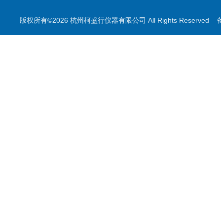
照明及显示的测量
版权所有©2026 杭州柯盛行仪器有限公司 All Rights Reserved
印刷用测量
叶绿素测量
无损检测系列
其他