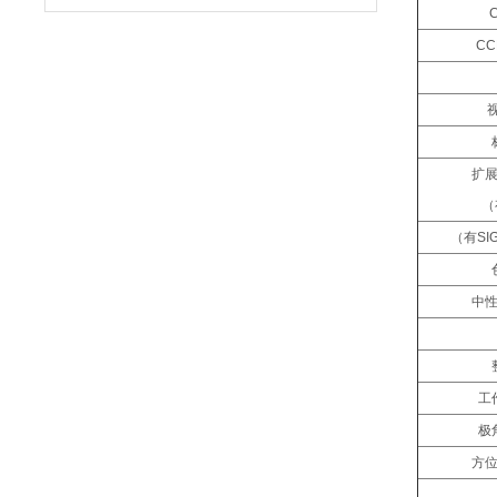
C
视
扩展
（有SIG
（有SI
中
工
极
方