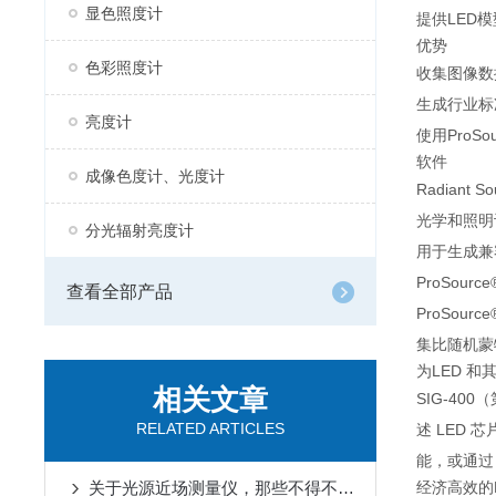
显色照度计
提供LED模
优势
色彩照度计
收集图像数
生成行业标准的R
亮度计
使用ProS
软件
成像色度计、光度计
Radiant S
光学和照明
分光辐射亮度计
用于生成兼
ProSource
查看全部产品
ProSo
集比随机蒙
为LED 
相关文章
SIG-40
RELATED ARTICLES
述 LED 
能，或通过 R
关于光源近场测量仪，那些不得不说的事
经济高效的